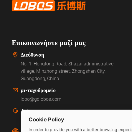
Επικοινωνήστε μαζί μας
Διεύθυνση
No. 1, Hongtong Road, Shazai administrative
village, Minzhong street, Zhongshan City,
Guangdong, China
μι-ταχυδρομείο
lobo@gdlobos.com
Τηλ
Cookie Policy
+86-760-8570 8286
In order to provide you with a better browsing experie
Δικτυακός τόπος