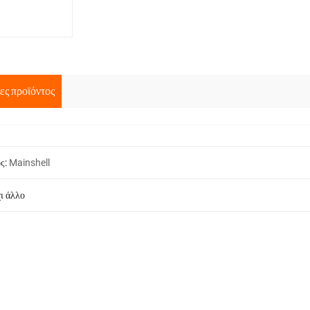
ες προϊόντος
ς:
Mainshell
ι άλλο