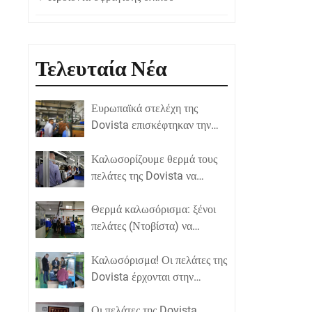
Τελευταία Νέα
Ευρωπαϊκά στελέχη της
Dovista επισκέφτηκαν την
εταιρεία μας!
Καλωσορίζουμε θερμά τους
πελάτες της Dovista να
επισκεφτούν την εταιρεία μας
και να μας δώσουν
Θερμά καλωσόρισμα: ξένοι
καθοδήγηση!
πελάτες (Ντοβίστα) να
επισκεφτείτε την εταιρεία μας!
Καλωσόρισμα! Οι πελάτες της
Dovista έρχονται στην
εταιρεία μας για μια επίσκεψη
πελατών!
Οι πελάτες της Dovista