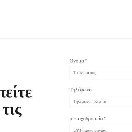
Ονομα *
πείτε
Τηλέφωνο
 τις
μι-ταχυδρομείο *