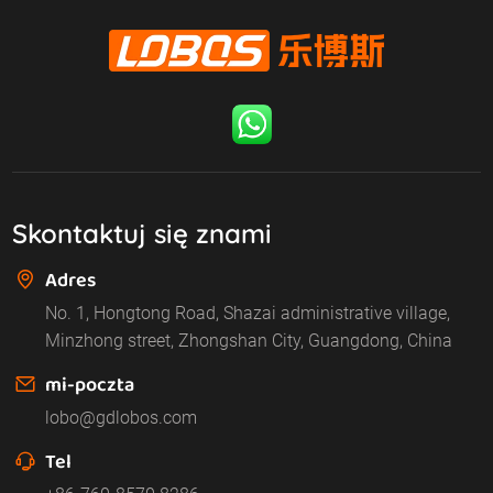
Skontaktuj się znami
Adres
No. 1, Hongtong Road, Shazai administrative village,
Minzhong street, Zhongshan City, Guangdong, China
mi-poczta
lobo@gdlobos.com
Tel