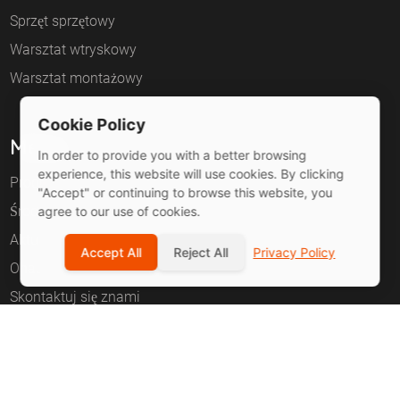
Sprzęt sprzętowy
Warsztat wtryskowy
Warsztat montażowy
Cookie Policy
Menu
In order to provide you with a better browsing
experience, this website will use cookies. By clicking
Produkty
"Accept" or continuing to browse this website, you
Środowisko
agree to our use of cookies.
Aktualności
Accept All
Reject All
Privacy Policy
Onas
Skontaktuj się znami
© 2026 Guangdong Lobos Technology Co., Ltd
粤ICP备案：
粤ICP备2024237234号