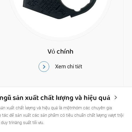
Vỏ chính
Xem chi tiết
ngũ sản xuất chất lượng và hiệu quả
ản xuất chất lượng và hiệu quả là mộtnhóm các chuyên gia
 tác để sản xuất các sản phẩm có tiêu chuẩn chất lượng vượt trội
 duy trìnăng suất tối ưu.