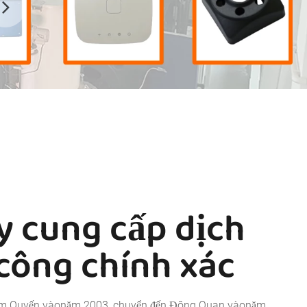
y cung cấp dịch
 công chính xác
hâm Quyến vàonăm 2003, chuyển đến Đông Quan vàonăm