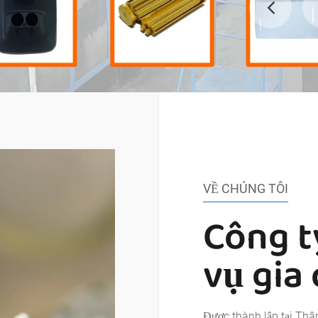
VỀ CHÚNG TÔI
Công t
vụ gia
Được thành lập tại T