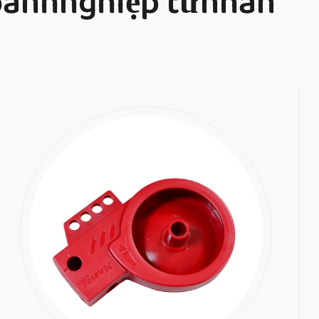
oanhnghiệp tưnhân