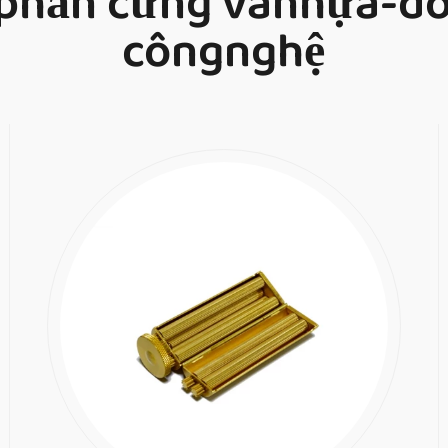
n phần cứng vànhựa-d
côngnghệ