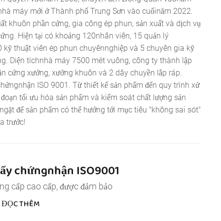
nhà máy mới ở Thành phố Trung Sơn vào cuốinăm 2022.
t khuôn phần cứng, gia công ép phun, sản xuất và dịch vụ
ứng. Hiện tại có khoảng 120nhân viên, 15 quản lý
 kỹ thuật viên ép phun chuyênnghiệp và 5 chuyên gia kỹ
ng. Diện tíchnhà máy 7500 mét vuông, công ty thành lập
ần cứng xưởng, xưởng khuôn và 2 dây chuyền lắp ráp.
hứngnhận ISO 9001. Từ thiết kế sản phẩm đến quy trình xử
i đoạn tối ưu hóa sản phẩm và kiểm soát chất lượng sản
ặt để sản phẩm có thể hướng tới mục tiêu "không sai sót"
ía trước!
iấy chứngnhận ISO9001
ng cấp cao cấp, được đảm bảo
ĐỌC THÊM