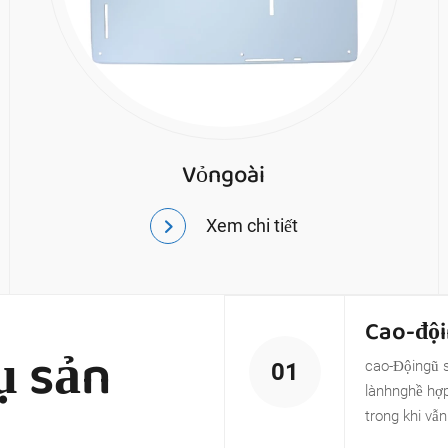
Vỏngoài
Xem chi tiết
Cao-đội
ụ sản
cao-Độingũ s
01
lànhnghề hợp
trong khi vẫn