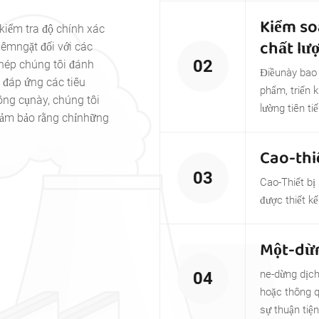
Kiểm so
kiểm tra độ chính xác
chất lư
iêmngặt đối với các
02
hép chúng tôi đánh
Điềunày bao 
 đáp ứng các tiêu
phẩm, triển 
ng cụnày, chúng tôi
lường tiên ti
 đảm bảo rằng chỉnhững
Cao-thi
03
Cao-Thiết bị
được thiết k
Một-dừn
ne-dừng dịch
04
hoặc thông q
sự thuận tiệ