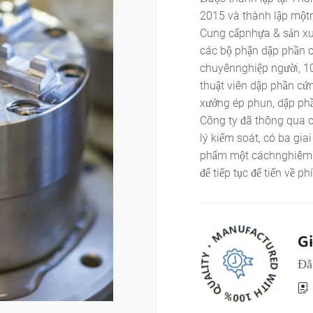
2015 và thành lập một
Cung cấpnhựa & sản xuấ
các bộ phận dập phần c
chuyênnghiệp người, 10
thuật viên dập phần cứ
xưởng ép phun, dập ph
Công ty đã thông qua c
lý kiểm soát, có ba gia
phẩm một cáchnghiêmng
để tiếp tục để tiến về ph
G
Đẳ